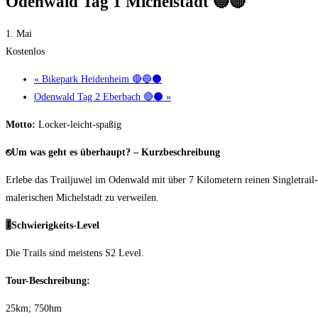
Odenwald Tag 1 Michelstadt 🔵🔴
1. Mai
Kostenlos
«
Bikepark Heidenheim 🔴🔵⚫
Odenwald Tag 2 Eberbach 🔴⚫
»
Motto:
Locker-leicht-spaßig
⎋
Um was geht es überhaupt? – Kurzbeschreibung
Erlebe das Trailjuwel im Odenwald mit über 7 Kilometern reinen Singletrail-
malerischen Michelstadt zu verweilen.
🎚
️Schwierigkeits-Level
Die Trails sind meistens S2 Level.
Tour-Beschreibung:
25km; 750hm