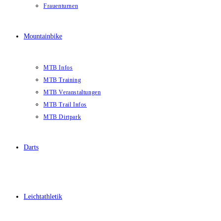
Frauenturnen
Mountainbike
MTB Infos
MTB Training
MTB Veranstaltungen
MTB Trail Infos
MTB Dirtpark
Darts
Leichtathletik