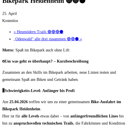
Bikepark Heidenheim 🔴🔵⚫
25. April
Kostenlos
«
Heumödern Trails 🟢🔵🔴⚫
„Odenwald“ alle drei zusammen 🔵🔴⚫
»
Motto:
Spaß im Bikepark auch ohne Lift
⎋
Um was geht es überhaupt? – Kurzbeschreibung
Zusammen an den Skills im Bikepark arbeiten, neue Linien testen und
gemeinsam Spaß am Biken und Getränk haben.
🎚
️Schwierigkeits-Level: Anfänger bis Profi
Am
25.04.2026
treffen wir uns zu einer gemeinsamen
Bike-Ausfahrt im
Bikepark Heidenheim
.
Hier ist für
alle Levels
etwas dabei – von
anfängerfreundlichen Lines
bis
hin zu
anspruchsvollen technischen Trails
, die Fahrkönnen und Kondition