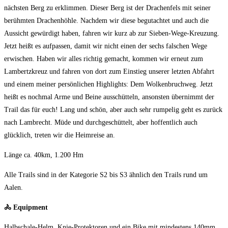
nächsten Berg zu erklimmen. Dieser Berg ist der Drachenfels mit seiner
berühmten Drachenhöhle. Nachdem wir diese begutachtet und auch die
Aussicht gewürdigt haben, fahren wir kurz ab zur Sieben-Wege-Kreuzung.
Jetzt heißt es aufpassen, damit wir nicht einen der sechs falschen Wege
erwischen. Haben wir alles richtig gemacht, kommen wir erneut zum
Lambertzkreuz und fahren von dort zum Einstieg unserer letzten Abfahrt
und einem meiner persönlichen Highlights: Dem Wolkenbruchweg. Jetzt
heißt es nochmal Arme und Beine ausschütteln, ansonsten übernimmt der
Trail das für euch! Lang und schön, aber auch sehr rumpelig geht es zurück
nach Lambrecht. Müde und durchgeschüttelt, aber hoffentlich auch
glücklich, treten wir die Heimreise an.
Länge ca. 40km, 1.200 Hm
Alle Trails sind in der Kategorie S2 bis S3 ähnlich den Trails rund um
Aalen.
🚴 Equipment
Halbschale-Helm, Knie-Protektoren und ein Bike mit mindestens 140mm