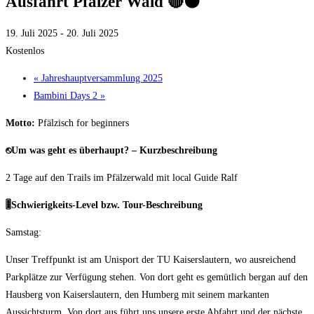
Ausfahrt Pfälzer Wald 🔴⚫
19. Juli 2025
-
20. Juli 2025
Kostenlos
«
Jahreshauptversammlung 2025
Bambini Days 2
»
Motto:
Pfälzisch for beginners
⎋Um was geht es überhaupt? – Kurzbeschreibung
2 Tage auf den Trails im Pfälzerwald mit local Guide Ralf
🎚️Schwierigkeits-Level bzw. Tour-Beschreibung
Samstag:
Unser Treffpunkt ist am Unisport der TU Kaiserslautern, wo ausreichend
Parkplätze zur Verfügung stehen. Von dort geht es gemütlich bergan auf den
Hausberg von Kaiserslautern, den Humberg mit seinem markanten
Aussichtsturm. Von dort aus führt uns unsere erste Abfahrt und der nächste