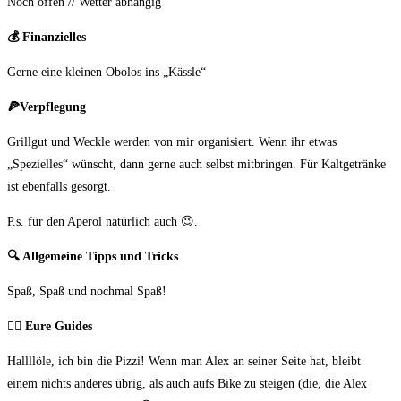
Noch offen // Wetter abhängig
💰
Finanzielles
Gerne eine kleinen Obolos ins „Kässle“
🍕
Verpflegung
Grillgut und Weckle werden von mir organisiert. Wenn ihr etwas
„Spezielles“ wünscht, dann gerne auch selbst mitbringen. Für Kaltgetränke
ist ebenfalls gesorgt.
P.s. für den Aperol natürlich auch 😉.
🔍
Allgemeine Tipps und Tricks
Spaß, Spaß und nochmal Spaß!
🦸
‍♂️ Eure Guides
Hallllöle, ich bin die Pizzi! Wenn man Alex an seiner Seite hat, bleibt
einem nichts anderes übrig, als auch aufs Bike zu steigen (die, die Alex