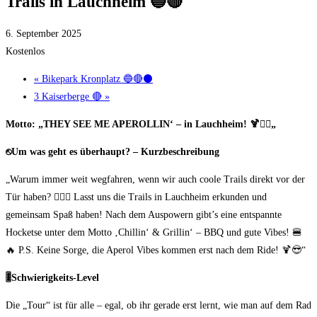
Trails in Lauchheim 🔵🔴
6. September 2025
Kostenlos
«
Bikepark Kronplatz 🔵🔴⚫
3 Kaiserberge 🔴
»
Motto:
„THEY SEE ME APEROLLIN‘ – in Lauchheim!
🍹🚴
„
⎋
Um was geht es überhaupt? – Kurzbeschreibung
„Warum immer weit wegfahren, wenn wir auch coole Trails direkt vor der
Tür haben? 🚴‍♂️✨ Lasst uns die Trails in Lauchheim erkunden und
gemeinsam Spaß haben! Nach dem Auspowern gibt’s eine entspannte
Hocketse unter dem Motto ‚Chillin‘ & Grillin‘ – BBQ und gute Vibes! 🍔
🔥 P.S. Keine Sorge, die Aperol Vibes kommen erst nach dem Ride! 🍹😎“
🎚
️Schwierigkeits-Level
Die „Tour“ ist für alle – egal, ob ihr gerade erst lernt, wie man auf dem Rad