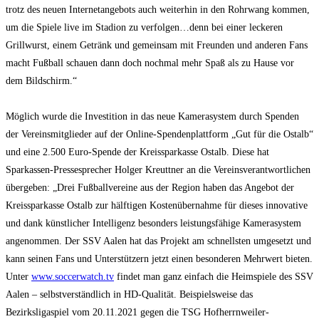
trotz des neuen Internetangebots auch weiterhin in den Rohrwang kommen,
um die Spiele live im Stadion zu verfolgen…denn bei einer leckeren
Grillwurst, einem Getränk und gemeinsam mit Freunden und anderen Fans
macht Fußball schauen dann doch nochmal mehr Spaß als zu Hause vor
dem Bildschirm.“
Möglich wurde die Investition in das neue Kamerasystem durch Spenden
der Vereinsmitglieder auf der Online-Spendenplattform „Gut für die Ostalb“
und eine 2.500 Euro-Spende der Kreissparkasse Ostalb. Diese hat
Sparkassen-Pressesprecher Holger Kreuttner an die Vereinsverantwortlichen
übergeben: „Drei Fußballvereine aus der Region haben das Angebot der
Kreissparkasse Ostalb zur hälftigen Kostenübernahme für dieses innovative
und dank künstlicher Intelligenz besonders leistungsfähige Kamerasystem
angenommen. Der SSV Aalen hat das Projekt am schnellsten umgesetzt und
kann seinen Fans und Unterstützern jetzt einen besonderen Mehrwert bieten.
Unter
www.soccerwatch.tv
findet man ganz einfach die Heimspiele des SSV
Aalen – selbstverständlich in HD-Qualität. Beispielsweise das
Bezirksligaspiel vom 20.11.2021 gegen die TSG Hofherrnweiler-